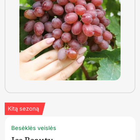
Kitą sezoną
Besėklės veislės