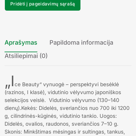
Pridėti į pageidavimų sąrašą
Aprašymas
Papildoma informacija
Atsiliepimai (0)
„I
ce Beauty“ vynuogė – perspektyvi besėklė
(razinos, I klasė), vidutinio vėlyvumo japoniškos
selekcijos veislė. Vidutinio vėlyvumo (130–140
dienų).Kekės: Didelės, sveriančios nuo 700 iki 1200
g, cilindrinės-kūginės, vidutinio tankio. Uogos:
Didelės, ovalios, raudonos, sveriančios 7–10 g.
Skonis: Minkštimas mėsingas ir sultingas, tankus,