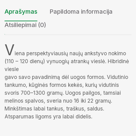
Aprašymas
Papildoma informacija
Atsiliepimai (0)
V
iena perspektyviausių naujų ankstyvo nokimo
(110 – 120 dienų) vynuogių atrankų vieslė. Hibridinė
viesle
gavo savo pavadinimą dėl uogos formos. Vidutinio
tankumo, kūginės formos kekės, kurių vidutinis
svoris 700–1300 gramų. Uogos pailgos, tamsiai
melinos spalvos, sveria nuo 16 iki 22 gramų.
Minkštimas labai tankus, traškus, saldus.
Atsparumas ligoms yra labai didelis.