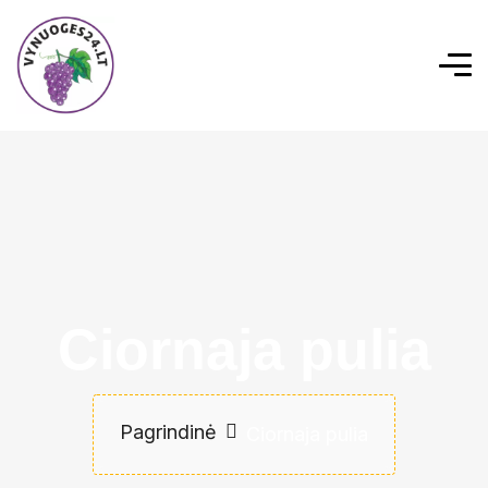
Ciornaja pulia
Pagrindinė
Ciornaja pulia