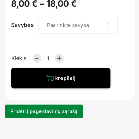
8,00
€
–
18,00
€
Savybės
Pasirinkite savybę
Kiekis
Į krepšelį
Pridėti į pageidavimų sąrašą